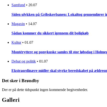
Samfund
•
20.07
Siden ulykken på Gribskovbanen: Lokaltog gennemfører initi
Magaxin
•
14.07
Sådan kommer du sikkert igennem dit boligkøb
Kultur
•
01.07
Montéryttere og ponykuske samles til stor løbsdag i Holme
Debat og politik
•
01.07
Ekstraordinære midler skal styrke beredskabet på ældreo
Det sker i Brøndby
Der er på dette tidspunkt ingen kommende begivenheder.
Galleri