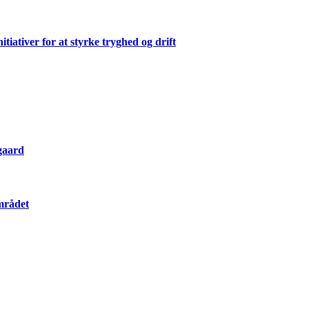
ativer for at styrke tryghed og drift
gaard
mrådet