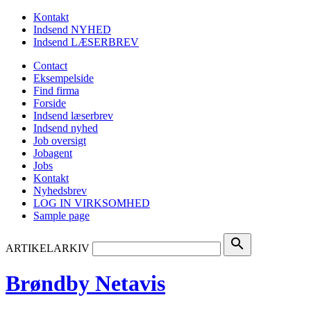
Kontakt
Indsend NYHED
Indsend LÆSERBREV
Contact
Eksempelside
Find firma
Forside
Indsend læserbrev
Indsend nyhed
Job oversigt
Jobagent
Jobs
Kontakt
Nyhedsbrev
LOG IN VIRKSOMHED
Sample page
search
ARTIKELARKIV
Brøndby Netavis