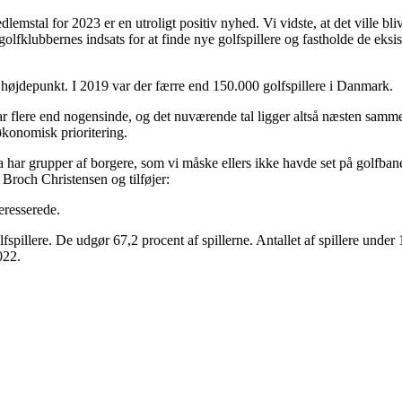
mstal for 2023 er en utroligt positiv nyhed. Vi vidste, at det ville bl
il golfklubbernes indsats for at finde nye golfspillere og fastholde de eks
 højdepunkt. I 2019 var der færre end 150.000 golfspillere i Danmark.
 flere end nogensinde, og det nuværende tal ligger altså næsten samme st
økonomisk prioritering.
 har grupper af borgere, som vi måske ellers ikke havde set på golfbanen,
 Broch Christensen og tilføjer:
teresserede.
fspillere. De udgør 67,2 procent af spillerne. Antallet af spillere under
022.