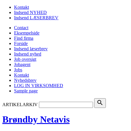
Kontakt
Indsend NYHED
Indsend LÆSERBREV
Contact
Eksempelside
Find firma
Forside
Indsend læserbrev
Indsend nyhed
Job oversigt
Jobagent
Jobs
Kontakt
Nyhedsbrev
LOG IN VIRKSOMHED
Sample page
search
ARTIKELARKIV
Brøndby Netavis