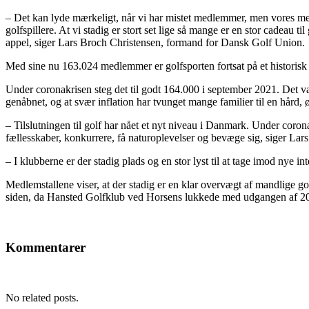
– Det kan lyde mærkeligt, når vi har mistet medlemmer, men vores medle
golfspillere. At vi stadig er stort set lige så mange er en stor cadeau t
appel, siger Lars Broch Christensen, formand for Dansk Golf Union.
Med sine nu 163.024 medlemmer er golfsporten fortsat på et historisk
Under coronakrisen steg det til godt 164.000 i september 2021. Det var
genåbnet, og at svær inflation har tvunget mange familier til en hård, 
– Tilslutningen til golf har nået et nyt niveau i Danmark. Under corona
fællesskaber, konkurrere, få naturoplevelser og bevæge sig, siger Lars
– I klubberne er der stadig plads og en stor lyst til at tage imod nye in
Medlemstallene viser, at der stadig er en klar overvægt af mandlige gol
siden, da Hansted Golfklub ved Horsens lukkede med udgangen af 2
Kommentarer
No related posts.