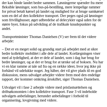
der kan binde landet bedre sammen. Løsningerne spænder fra mere
fleksible løsninger, som bus-på-bestilling, mere lempelige rammer
for privat betalt kørsel på landet og mulighed for at bruge samkørsel
som en del af den kollektive transport. Der peges også på løsninger
som frivilligbusser, øget udbredelse af delecykler også uden for de
større byer, fokus på udvikling af de trafikale knudepunkter og
andet.
Transportminister Thomas Danielsen (V) ser frem til det videre
arbejde:
– Det er en meget solid og grundig start på arbejdet med at sikre
bedre kollektiv mobilitet i alle dele af landet. Kortlægningen viser
med al tydelighed, at der er dele af landet, som i dag har brug for
bedre løsninger, og at der er brug for at tænke ud af boksen. Nu har
vi en klar ramme at tale ud fra og en række ideer, hvor jeg ikke på
forhånd vil udelukke noget. Jeg håber, det vil give plads til en god
diskussion, mens udvalget arbejder videre frem mod den endelige
rapport, der kommer omkring årsskiftet, siger Thomas Danielsen.
Udvalget vil i fase 2 arbejde videre med prisfastsættelsen og
driftsøkonomien i den kollektive transport. Fase 3 vil indeholde
udvalgets anbefalinger, herunder anbefalinger i forhold til
organisering, lovgivning med videre.