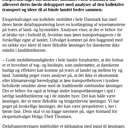
afleveret deres første delrapport med analyser af den kollektive
transport og ideer til at binde landet bedre sammen.
Ekspertudvalget om kollektiv mobilitet i hele Danmark har med
deres første delafrapportering lavet en kortlægning af rejsemønstrene
på tværs af land- og byområder. Analysen viser, at der er behov for
at tænke nyt i forhold til, hvordan man løser transportopgaven i de
forskellige egne af landet. Udvalget kommer på den baggrund med
en række nye ideer til mere fleksible løsninger for danskerne ikke
mindst i landdistrikterne.
– Gode mobilitetsmuligheder i hele landet forudsætter, at der fortsat
er et hovednet af tog- og buslinjer, som understøtter, at danskerne
hurtigt og effektivt kan komme på tværs af landet og mellem by og
land. Samtidig peger vores analyser på, at det ikke er økonomisk
eller klimamæssigt bæredygtigt at løse transportbehovet i tyndere
befolkede områder alene med de traditionelle rutebundne løsninger.
Der er behov for også at bringe andre transportløsninger i spil i
særligt landdistrikterne og i de mindre byer. Det kan både være
løsninger, der er mere fleksible og brugerdrevne løsninger. Vi har
peget på forskellige løsninger, der kan være perspektiver i, her i
første fase. Dem skal vi nu kigge nærmere på, siger formand for
ekspertudvalget Helga Theil Thomsen.
Delafrapporteringen indeholder et idekatalog med input til løsninger,