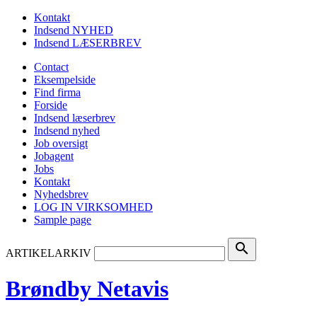
Kontakt
Indsend NYHED
Indsend LÆSERBREV
Contact
Eksempelside
Find firma
Forside
Indsend læserbrev
Indsend nyhed
Job oversigt
Jobagent
Jobs
Kontakt
Nyhedsbrev
LOG IN VIRKSOMHED
Sample page
search
ARTIKELARKIV
Brøndby Netavis