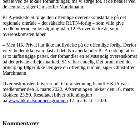
betale ved de lokale forhandlinger, må vi sørge for, at de betaler ved
de centrale, siger Christoffer Marckmann.
PLA ønskede at følge den offentlige overenskomstaftale på det
regionale område – det såkaldte RLTN-forlig – som ville give
medlemmerne en lønstigning på 5,12 % over de tre år, som
overenskomsten løber.
– Men HK Privat har ikke indflydelse på de offentlige forlig. Derfor
vil vi heller ikke være låst af det. Nu anerkender PLA endelig, at vi
er to uafhængige parter, der forhandler en selvstændig overenskomst
på det private arbejdsmarked. Så vi har endelig fået brudt med det
princip og følger ikke længere en offentlig ramme, siger Christoffer
Marckmann.
Overenskomsten bliver sendt til urafstemning blandt HK Privats
medlemmer den 3. marts 2022. Afstemningen lukker den 16. marts
klokken 23.59. Resultatet bliver offentliggjort
på
www.hk.dk/sundhedsgruppen
17. marts kl. 12.00.
Kommentarer