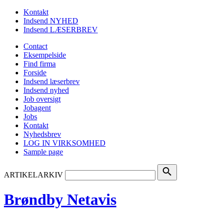
Kontakt
Indsend NYHED
Indsend LÆSERBREV
Contact
Eksempelside
Find firma
Forside
Indsend læserbrev
Indsend nyhed
Job oversigt
Jobagent
Jobs
Kontakt
Nyhedsbrev
LOG IN VIRKSOMHED
Sample page
search
ARTIKELARKIV
Brøndby Netavis