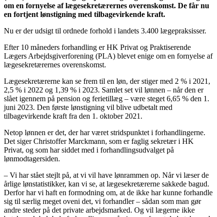
om en fornyelse af lægesekretærernes overenskomst. De får nu
en fortjent lønstigning med tilbagevirkende kraft.
Nu er der udsigt til ordnede forhold i landets 3.400 lægepraksisser.
Efter 10 måneders forhandling er HK Privat og Praktiserende
Lægers Arbejdsgiverforening (PLA) blevet enige om en fornyelse af
lægesekretærernes overenskomst.
Lægesekretærerne kan se frem til en løn, der stiger med 2 % i 2021,
2,5 % i 2022 og 1,39 % i 2023. Samlet set vil lønnen – når den er
slået igennem på pension og ferietillæg – være steget 6,65 % den 1.
juni 2023. Den første lønstigning vil blive udbetalt med
tilbagevirkende kraft fra den 1. oktober 2021.
Netop lønnen er det, der har været stridspunktet i forhandlingerne.
Det siger Christoffer Marckmann, som er faglig sekretær i HK
Privat, og som har siddet med i forhandlingsudvalget på
lønmodtagersiden.
– Vi har stået stejlt på, at vi vil have lønrammen op. Når vi læser de
årlige lønstatistikker, kan vi se, at lægesekretærerne sakkede bagud.
Derfor har vi haft en formodning om, at de ikke har kunne forhandle
sig til særlig meget oveni det, vi forhandler – sådan som man gør
andre steder på det private arbejdsmarked. Og vil lægerne ikke