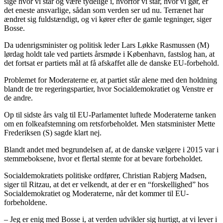
sige hvor vi står og være tydelige i, hvorfor vi står, hvor vi gør, er
det eneste ansvarlige, sådan som verden ser ud nu. Terrænet har
ændret sig fuldstændigt, og vi kører efter de gamle tegninger, siger
Bosse.
Da udenrigsminister og politisk leder Lars Løkke Rasmussen (M)
lørdag holdt tale ved partiets årsmøde i København, fastslog han, at
det fortsat er partiets mål at få afskaffet alle de danske EU-forbehold.
Problemet for Moderaterne er, at partiet står alene med den holdning
blandt de tre regeringspartier, hvor Socialdemokratiet og Venstre er
de andre.
Op til sidste års valg til EU-Parlamentet luftede Moderaterne tanken
om en folkeafstemning om retsforbeholdet. Men statsminister Mette
Frederiksen (S) sagde klart nej.
Blandt andet med begrundelsen af, at de danske vælgere i 2015 var i
stemmeboksene, hvor et flertal stemte for at bevare forbeholdet.
Socialdemokratiets politiske ordfører, Christian Rabjerg Madsen,
siger til Ritzau, at det er velkendt, at der er en “forskellighed” hos
Socialdemokratiet og Moderaterne, når det kommer til EU-
forbeholdene.
– Jeg er enig med Bosse i, at verden udvikler sig hurtigt, at vi lever i