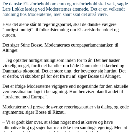
De danske EU-forbehold om euro og retsforbehold skal væk, sagde
Lars Løkke lørdag ved Moderaternes årsmøde.
Det er en velkendt
holdning hos Moderaterne, men snart skal det altså være.
Hvis det alene står til regeringspartiet, skal de danske vælgere
“hurtigst muligt” til folkeafstemning om EU-retsforbeholdet og
euroen.
Det siger Stine Bosse, Moderaternes europaparlamentariker, til
Altinget.
– Jeg opfatter hurtigst muligt som inden for to år. Det her haster
virkelig meget, fordi det handler om både Danmarks sikkerhed og
Danmarks økonomi. Det er store ting, der bevæger sig hurtigt. Det
er derfor, vi skubber på for det fra nu af, siger Bosse til Altinget.
Det er ifølge Moderaterne vigtigere end nogensinde før den aktuelle
verdenssituation taget i betragtning. Hun henviser blandt andet til
“truslerne mod Europa”.
Moderaterne vil presse de øvrige regeringspartier via dialog og gode
argumenter, siger Bosse til Ritzau.
– Vi er godt klar over, at sådan noget med at kræve og have
ultimative ting og sager har man ikke i en samlingsregering. Men at