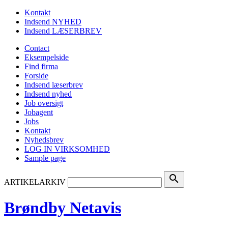
Kontakt
Indsend NYHED
Indsend LÆSERBREV
Contact
Eksempelside
Find firma
Forside
Indsend læserbrev
Indsend nyhed
Job oversigt
Jobagent
Jobs
Kontakt
Nyhedsbrev
LOG IN VIRKSOMHED
Sample page
search
ARTIKELARKIV
Brøndby Netavis