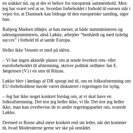
en usikker tid, og at der er behov for europæisk sammenhold. Men
jeg har svært ved at se, hvordan forbeholdet i forhold til euroen står i
vejen for, at Danmark kan bidrage til den europæiske samling, siger
han.
Rabjerg Madsen tilføjer, at han mener, at både statsministeren og
udenrigsministeren, altså Løkke, arbejder “benhårdt og med tydelig
succes” i forhold til at samle Europa.
Heller ikke Venstre er med på idéen.
– Vi har ingen aktuelle planer om at sende hverken rets- eller
euroforbeholdet til afstemning, skriver politisk ordfører Jan E.
Jørgensen (V) i en sms til Ritzau.
Løkke blev i lørdags af DR spurgt ind til, om en folkeafstemning om
EU-forbeholdene havde været diskuteret i regeringen for nylig.
– Jeg har ikke noget konkret forslag om, at vi skal have en
folkeafstemning. Det tror jeg heller ikke, vi får. Det tror jeg heller
ikke, man kan overbevise de to andre regeringspartier om, svarede
Løkke.
Dermed er Bosse altså mere konkret end sin leder, når det kommer
til, hvad Moderaterne gerne ser ske på området.