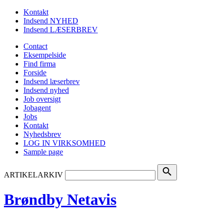
Kontakt
Indsend NYHED
Indsend LÆSERBREV
Contact
Eksempelside
Find firma
Forside
Indsend læserbrev
Indsend nyhed
Job oversigt
Jobagent
Jobs
Kontakt
Nyhedsbrev
LOG IN VIRKSOMHED
Sample page
search
ARTIKELARKIV
Brøndby Netavis