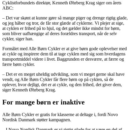
Cyklistforbundets direktør, Kenneth Øhrberg Krag siger om årets
ABC:
– Det var skønt at kunne gøre så mange piger og drenge rigtig glade,
og jeg håber og tror, de får stor glæde af cyklerne. Vi plejer at sige,
at cyklen er frihed på to hjul, og det gælder ikke mindst for børn,
som bliver uafhængige af deres forældres transport, når de selv
cykler, siger han.
Formålet med Alle Børn Cykler er at give børn gode oplevelser med
at cykle og inspirere dem til at tage cyklen med sig som hverdagens
transportmiddel videre i livet. Baggrunden er desværre, at færre og
færre børn cykler.
– Det er en meget uheldig udvikling, som vi meget gerne skal have
vendt, og Alle Børn Cykler får flere børn op på cyklen, så de
oplever, hvor dejligt, det er at cykle, og den frihed, det giver dem,
siger Kenneth Øhrberg Krag.
For mange børn er inaktive
Alle Børn Cykler er gratis for klasserne at deltage i, fordi Novo
Nordisk Danmark støtter kampagnen.
– I Novo Nordisk Danmark er vi rigtig glade for at være en del af