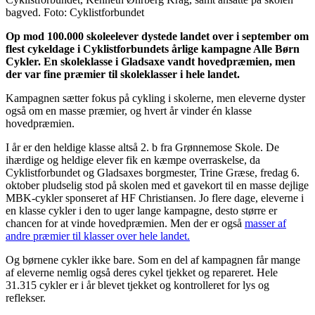
bagved. Foto: Cyklistforbundet
Op mod 100.000 skoleelever dystede landet over i september om
flest cykeldage i Cyklistforbundets årlige kampagne Alle Børn
Cykler. En skoleklasse i Gladsaxe vandt hovedpræmien, men
der var fine præmier til skoleklasser i hele landet.
Kampagnen sætter fokus på cykling i skolerne, men eleverne dyster
også om en masse præmier, og hvert år vinder én klasse
hovedpræmien.
I år er den heldige klasse altså 2. b fra Grønnemose Skole. De
ihærdige og heldige elever fik en kæmpe overraskelse, da
Cyklistforbundet og Gladsaxes borgmester, Trine Græse, fredag 6.
oktober pludselig stod på skolen med et gavekort til en masse dejlige
MBK-cykler sponseret af HF Christiansen. Jo flere dage, eleverne i
en klasse cykler i den to uger lange kampagne, desto større er
chancen for at vinde hovedpræmien. Men der er også
masser af
andre præmier til klasser over hele landet.
Og børnene cykler ikke bare. Som en del af kampagnen får mange
af eleverne nemlig også deres cykel tjekket og repareret. Hele
31.315 cykler er i år blevet tjekket og kontrolleret for lys og
reflekser.