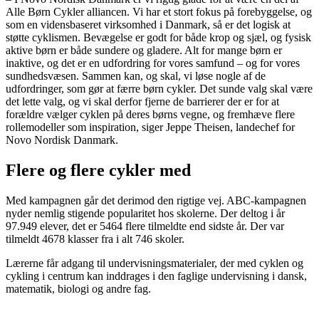
Alle Børn Cykler alliancen. Vi har et stort fokus på forebyggelse, og
som en vidensbaseret virksomhed i Danmark, så er det logisk at
støtte cyklismen. Bevægelse er godt for både krop og sjæl, og fysisk
aktive børn er både sundere og gladere. Alt for mange børn er
inaktive, og det er en udfordring for vores samfund – og for vores
sundhedsvæsen. Sammen kan, og skal, vi løse nogle af de
udfordringer, som gør at færre børn cykler. Det sunde valg skal være
det lette valg, og vi skal derfor fjerne de barrierer der er for at
forældre vælger cyklen på deres børns vegne, og fremhæve flere
rollemodeller som inspiration, siger Jeppe Theisen, landechef for
Novo Nordisk Danmark.
Flere og flere cykler med
Med kampagnen går det derimod den rigtige vej. ABC-kampagnen
nyder nemlig stigende popularitet hos skolerne. Der deltog i år
97.949 elever, det er 5464 flere tilmeldte end sidste år. Der var
tilmeldt 4678 klasser fra i alt 746 skoler.
Lærerne får adgang til undervisningsmaterialer, der med cyklen og
cykling i centrum kan inddrages i den faglige undervisning i dansk,
matematik, biologi og andre fag.