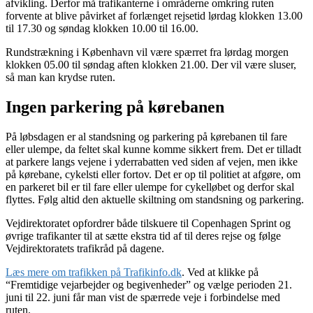
afvikling. Derfor må trafikanterne i områderne omkring ruten
forvente at blive påvirket af forlænget rejsetid lørdag klokken 13.00
til 17.30 og søndag klokken 10.00 til 16.00.
Rundstrækning i København vil være spærret fra lørdag morgen
klokken 05.00 til søndag aften klokken 21.00. Der vil være sluser,
så man kan krydse ruten.
Ingen parkering på kørebanen
På løbsdagen er al standsning og parkering på kørebanen til fare
eller ulempe, da feltet skal kunne komme sikkert frem. Det er tilladt
at parkere langs vejene i yderrabatten ved siden af vejen, men ikke
på kørebane, cykelsti eller fortov. Det er op til politiet at afgøre, om
en parkeret bil er til fare eller ulempe for cykelløbet og derfor skal
flyttes. Følg altid den aktuelle skiltning om standsning og parkering.
Vejdirektoratet opfordrer både tilskuere til Copenhagen Sprint og
øvrige trafikanter til at sætte ekstra tid af til deres rejse og følge
Vejdirektoratets trafikråd på dagene.
Læs mere om trafikken på Trafikinfo.dk
. Ved at klikke på
“Fremtidige vejarbejder og begivenheder” og vælge perioden 21.
juni til 22. juni får man vist de spærrede veje i forbindelse med
ruten.