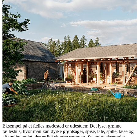
Eksempel på et fælles mødested er udestuen: Det lyse, grønne
fælleshus, hvor man kan dyrke grøntsager, spise, tale, spille, læse og
alt muligt andet, der er lidt sjovere sammen. Se andre eksempler