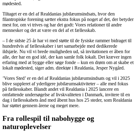
mødested.
Tiltaget er en del af Realdanias jubilæumsindsats, hvor den
filantropiske forening sætter ekstra fokus på noget af det, der betyder
mest for, om vi trives og har det godt: Vores relationer til andre
mennesker og det at være en del af et fællesskab.
– I de sidste 25 år har vi med støtte til de fysiske rammer bidraget til
hundredvis af fællesskaber i tæt samarbejde med dedikerede
ildsjæle. Nu vil vi brede muligheden ud, så invitationen er åben for
alle, der har en god idé, der kan samle folk lokalt. Det kræver ingen
erfaring med at bygge eller søge fonde – kun en drøm om at skabe et
lokalt mødested, siger adm. direktør i Realdania, Jesper Nygård.
’Vores Sted’ er en del af Realdanias jubilæumsindsats og vil i 2025
blive suppleret af yderligere jubilæumsaktiviteter – alle med fokus
på fællesskaber. Blandt andet vil Realdania i 2025 lancere en
omfattende undersøgelse af livskvaliteten i Danmark, invitere til en
dag i fællesskabets ånd med åbent hus hos 25 steder, som Realdania
har støttet gennem årene og meget mere.
Fra rollespil til nabohygge og
naturoplevelser