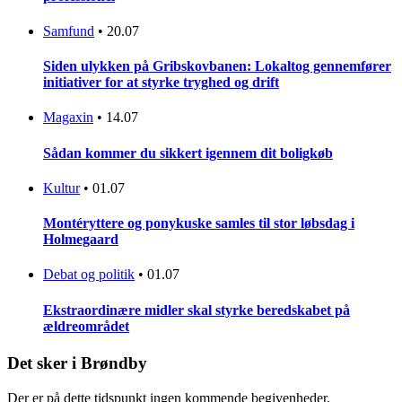
Samfund
•
20.07
Siden ulykken på Gribskovbanen: Lokaltog gennemfører
initiativer for at styrke tryghed og drift
Magaxin
•
14.07
Sådan kommer du sikkert igennem dit boligkøb
Kultur
•
01.07
Montéryttere og ponykuske samles til stor løbsdag i
Holmegaard
Debat og politik
•
01.07
Ekstraordinære midler skal styrke beredskabet på
ældreområdet
Det sker i Brøndby
Der er på dette tidspunkt ingen kommende begivenheder.