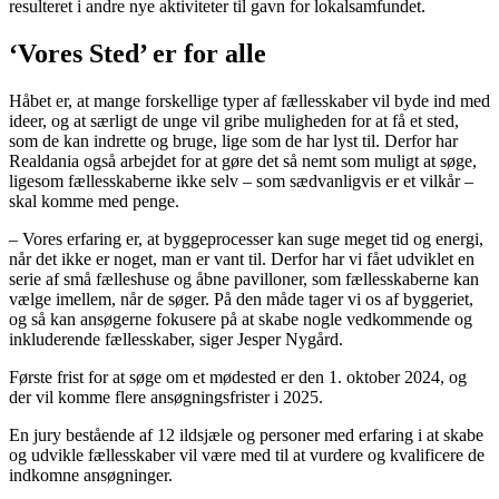
resulteret i andre nye aktiviteter til gavn for lokalsamfundet.
‘Vores Sted’ er for alle
Håbet er, at mange forskellige typer af fællesskaber vil byde ind med
ideer, og at særligt de unge vil gribe muligheden for at få et sted,
som de kan indrette og bruge, lige som de har lyst til. Derfor har
Realdania også arbejdet for at gøre det så nemt som muligt at søge,
ligesom fællesskaberne ikke selv – som sædvanligvis er et vilkår –
skal komme med penge.
– Vores erfaring er, at byggeprocesser kan suge meget tid og energi,
når det ikke er noget, man er vant til. Derfor har vi fået udviklet en
serie af små fælleshuse og åbne pavilloner, som fællesskaberne kan
vælge imellem, når de søger. På den måde tager vi os af byggeriet,
og så kan ansøgerne fokusere på at skabe nogle vedkommende og
inkluderende fællesskaber, siger Jesper Nygård.
Første frist for at søge om et mødested er den 1. oktober 2024, og
der vil komme flere ansøgningsfrister i 2025.
En jury bestående af 12 ildsjæle og personer med erfaring i at skabe
og udvikle fællesskaber vil være med til at vurdere og kvalificere de
indkomne ansøgninger.