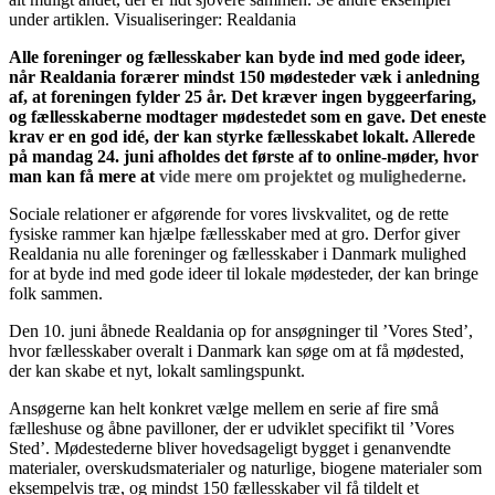
under artiklen. Visualiseringer: Realdania
Alle foreninger og fællesskaber kan byde ind med gode ideer,
når Realdania forærer mindst 150 mødesteder væk i anledning
af, at foreningen fylder 25 år. Det kræver ingen byggeerfaring,
og fællesskaberne modtager mødestedet som en gave. Det eneste
krav er en god idé, der kan styrke fællesskabet lokalt. Allerede
på mandag 24. juni afholdes det første af to online-møder, hvor
man kan få mere at
vide mere om projektet og mulighederne.
Sociale relationer er afgørende for vores livskvalitet, og de rette
fysiske rammer kan hjælpe fællesskaber med at gro. Derfor giver
Realdania nu alle foreninger og fællesskaber i Danmark mulighed
for at byde ind med gode ideer til lokale mødesteder, der kan bringe
folk sammen.
Den 10. juni åbnede Realdania op for ansøgninger til ’Vores Sted’,
hvor fællesskaber overalt i Danmark kan søge om at få mødested,
der kan skabe et nyt, lokalt samlingspunkt.
Ansøgerne kan helt konkret vælge mellem en serie af fire små
fælleshuse og åbne pavilloner, der er udviklet specifikt til ’Vores
Sted’. Mødestederne bliver hovedsageligt bygget i genanvendte
materialer, overskudsmaterialer og naturlige, biogene materialer som
eksempelvis træ, og mindst 150 fællesskaber vil få tildelt et