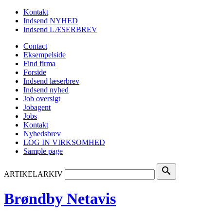
Kontakt
Indsend NYHED
Indsend LÆSERBREV
Contact
Eksempelside
Find firma
Forside
Indsend læserbrev
Indsend nyhed
Job oversigt
Jobagent
Jobs
Kontakt
Nyhedsbrev
LOG IN VIRKSOMHED
Sample page
search
ARTIKELARKIV
Brøndby Netavis