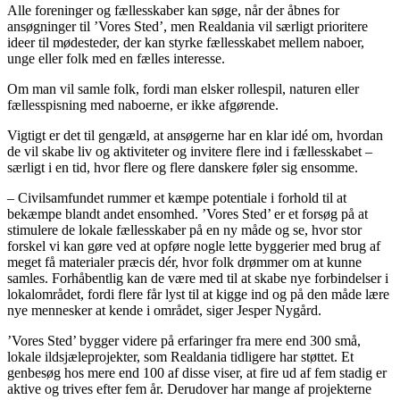
Alle foreninger og fællesskaber kan søge, når der åbnes for
ansøgninger til ’Vores Sted’, men Realdania vil særligt prioritere
ideer til mødesteder, der kan styrke fællesskabet mellem naboer,
unge eller folk med en fælles interesse.
Om man vil samle folk, fordi man elsker rollespil, naturen eller
fællesspisning med naboerne, er ikke afgørende.
Vigtigt er det til gengæld, at ansøgerne har en klar idé om, hvordan
de vil skabe liv og aktiviteter og invitere flere ind i fællesskabet –
særligt i en tid, hvor flere og flere danskere føler sig ensomme.
– Civilsamfundet rummer et kæmpe potentiale i forhold til at
bekæmpe blandt andet ensomhed. ’Vores Sted’ er et forsøg på at
stimulere de lokale fællesskaber på en ny måde og se, hvor stor
forskel vi kan gøre ved at opføre nogle lette byggerier med brug af
meget få materialer præcis dér, hvor folk drømmer om at kunne
samles. Forhåbentlig kan de være med til at skabe nye forbindelser i
lokalområdet, fordi flere får lyst til at kigge ind og på den måde lære
nye mennesker at kende i området, siger Jesper Nygård.
’Vores Sted’ bygger videre på erfaringer fra mere end 300 små,
lokale ildsjæleprojekter, som Realdania tidligere har støttet. Et
genbesøg hos mere end 100 af disse viser, at fire ud af fem stadig er
aktive og trives efter fem år. Derudover har mange af projekterne