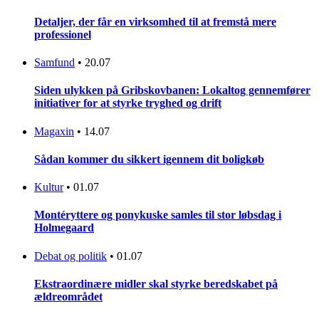
Detaljer, der får en virksomhed til at fremstå mere
professionel
Samfund
•
20.07
Siden ulykken på Gribskovbanen: Lokaltog gennemfører
initiativer for at styrke tryghed og drift
Magaxin
•
14.07
Sådan kommer du sikkert igennem dit boligkøb
Kultur
•
01.07
Montéryttere og ponykuske samles til stor løbsdag i
Holmegaard
Debat og politik
•
01.07
Ekstraordinære midler skal styrke beredskabet på
ældreområdet