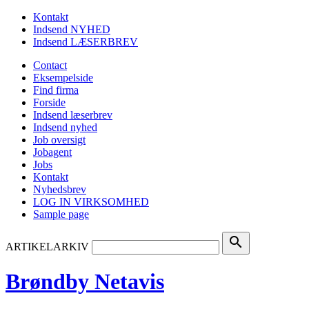
Kontakt
Indsend NYHED
Indsend LÆSERBREV
Contact
Eksempelside
Find firma
Forside
Indsend læserbrev
Indsend nyhed
Job oversigt
Jobagent
Jobs
Kontakt
Nyhedsbrev
LOG IN VIRKSOMHED
Sample page
search
ARTIKELARKIV
Brøndby Netavis