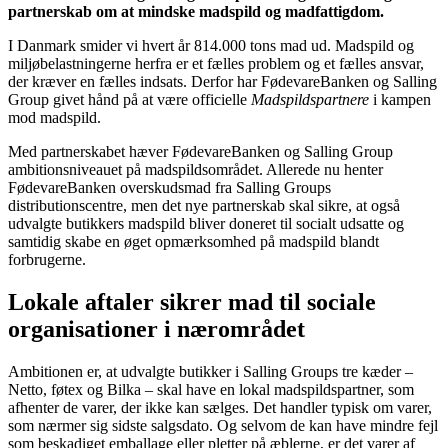
partnerskab om at mindske madspild og madfattigdom.
I Danmark smider vi hvert år 814.000 tons mad ud. Madspild og
miljøbelastningerne herfra er et fælles problem og et fælles ansvar,
der kræver en fælles indsats. Derfor har FødevareBanken og Salling
Group givet hånd på at være officielle
Madspildspartnere
i kampen
mod madspild.
Med partnerskabet hæver FødevareBanken og Salling Group
ambitionsniveauet på madspildsområdet. Allerede nu henter
FødevareBanken overskudsmad fra Salling Groups
distributionscentre, men det nye partnerskab skal sikre, at også
udvalgte butikkers madspild bliver doneret til socialt udsatte og
samtidig skabe en øget opmærksomhed på madspild blandt
forbrugerne.
Lokale aftaler sikrer mad til sociale
organisationer i nærområdet
Ambitionen er, at udvalgte butikker i Salling Groups tre kæder –
Netto, føtex og Bilka – skal have en lokal madspildspartner, som
afhenter de varer, der ikke kan sælges. Det handler typisk om varer,
som nærmer sig sidste salgsdato. Og selvom de kan have mindre fejl
som beskadiget emballage eller pletter på æblerne, er det varer af