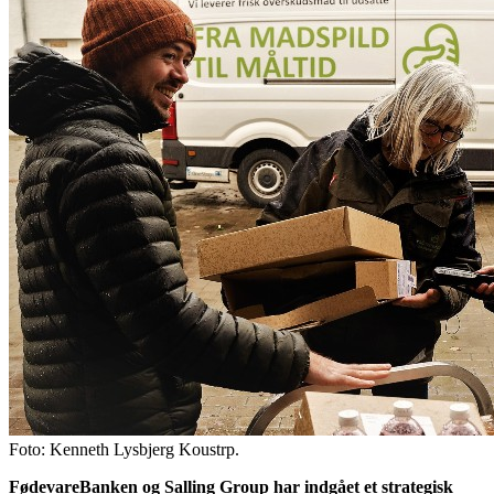
Foto: Kenneth Lysbjerg Koustrp.
FødevareBanken og Salling Group har indgået et strategisk