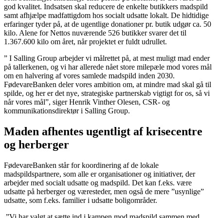
god kvalitet. Indsatsen skal reducere de enkelte butikkers madspild
samt afhjælpe madfattigdom hos socialt udsatte lokalt. De hidtidige
erfaringer tyder på, at de ugentlige donationer pr. butik udgør ca. 50
kilo. Alene for Nettos nuværende 526 butikker svarer det til
1.367.600 kilo om året, når projektet er fuldt udrullet.
” I Salling Group arbejder vi målrettet på, at mest muligt mad ender
på tallerkenen, og vi har allerede nået store milepæle mod vores mål
om en halvering af vores samlede madspild inden 2030.
FødevareBanken deler vores ambition om, at mindre mad skal gå til
spilde, og her er det nye, strategiske partnerskab vigtigt for os, så vi
når vores mål”, siger Henrik Vinther Olesen, CSR- og
kommunikationsdirektør i Salling Group.
Maden afhentes ugentligt af krisecentre
og herberger
FødevareBanken står for koordinering af de lokale
madspildspartnere, som alle er organisationer og initiativer, der
arbejder med socialt udsatte og madspild. Det kan f.eks. være
udsatte på herberger og væresteder, men også de mere ”usynlige”
udsatte, som f.eks. familier i udsatte boligområder.
”Vi har valgt at sætte ind i kampen mod madspild sammen med